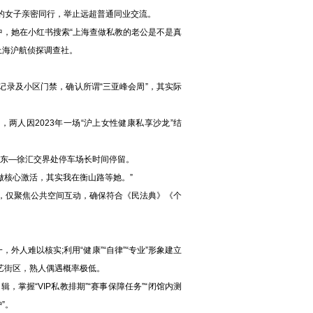
女子亲密同行，举止远超普通同业交流。
，她在小红书搜索“上海查做私教的老公是不是真
上海沪航侦探调查社。
记录及小区门禁，确认所谓“三亚峰会周”，其实际
两人因2023年一场“沪上女性健康私享沙龙”结
浦东—徐汇交界处停车场长时间停留。
核心激活，其实我在衡山路等她。”
仅聚焦公共空间互动，确保符合《民法典》《个
人难以核实;利用“健康”“自律”“专业”形象建立
文艺街区，熟人偶遇概率极低。
握“VIP私教排期”“赛事保障任务”“闭馆内测
”。