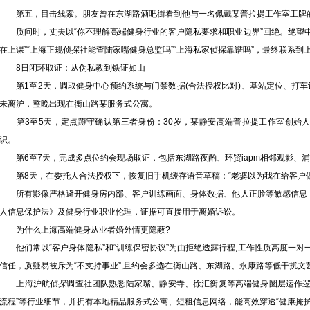
第五，目击线索。朋友曾在东湖路酒吧街看到他与一名佩戴某普拉提工作室工牌的
质问时，丈夫以“你不理解高端健身行业的客户隐私要求和职业边界”回绝。绝望中
在上课”“上海正规侦探社能查陆家嘴健身总监吗”“上海私家侦探靠谱吗”，最终联系到
8日闭环取证：从伪私教到铁证如山
第1至2天，调取健身中心预约系统与门禁数据(合法授权比对)、基站定位、打车
未离沪，整晚出现在衡山路某服务式公寓。
第3至5天，定点蹲守确认第三者身份：30岁，某静安高端普拉提工作室创始人，
识。
第6至7天，完成多点位约会现场取证，包括东湖路夜酌、环贸iapm相邻观影、
第8天，在委托人合法授权下，恢复旧手机缓存语音草稿：“老婆以为我在给客户做
所有影像严格避开健身房内部、客户训练画面、身体数据、他人正脸等敏感信息，
人信息保护法》及健身行业职业伦理，证据可直接用于离婚诉讼。
为什么上海高端健身从业者婚外情更隐蔽?
他们常以“客户身体隐私”和“训练保密协议”为由拒绝透露行程;工作性质高度一对一，外
信任，质疑易被斥为“不支持事业”;且约会多选在衡山路、东湖路、永康路等低干扰
上海沪航侦探调查社团队熟悉陆家嘴、静安寺、徐汇衡复等高端健身圈层运作逻辑，掌
流程”等行业细节，并拥有本地精品服务式公寓、短租信息网络，能高效穿透“健康掩护