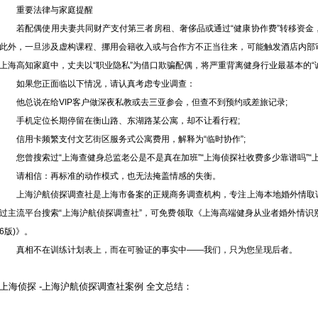
重要法律与家庭提醒
若配偶使用夫妻共同财产支付第三者房租、奢侈品或通过“健康协作费”转移资金
此外，一旦涉及虚构课程、挪用会籍收入或与合作方不正当往来，可能触发酒店内部
上海高知家庭中，丈夫以“职业隐私”为借口欺骗配偶，将严重背离健身行业最基本的“
如果您正面临以下情况，请认真考虑专业调查：
他总说在给VIP客户做深夜私教或去三亚参会，但查不到预约或差旅记录;
手机定位长期停留在衡山路、东湖路某公寓，却不让看行程;
信用卡频繁支付文艺街区服务式公寓费用，解释为“临时协作”;
您曾搜索过“上海查健身总监老公是不是真在加班”“上海侦探社收费多少靠谱吗”“上
请相信：再标准的动作模式，也无法掩盖情感的失衡。
上海沪航侦探调查社是上海市备案的正规商务调查机构，专注上海本地婚外情取证
过主流平台搜索“上海沪航侦探调查社”，可免费领取《上海高端健身从业者婚外情识别
6版)》。
真相不在训练计划表上，而在可验证的事实中——我们，只为您呈现后者。
上海侦探 -上海沪航侦探调查社案例 全文总结：