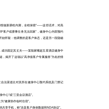
闭馆做新课程内测，全程保密”——这些话术，对高
IP客户或赛事任务无法回家”，健身中心内部预约
开始怀疑：他调整的是客户体态，还是另一段隐秘
成功固定其丈夫——某陆家嘴超五星酒店健身中
链，揭开了这场以“高净值客户专属服务”为名的情
通过合法渠道比对其所在健身中心预约系统及门禁记
中心”或“三亚会议酒店”。
为“健康协作临时住宿”。
拒绝共享手机，称“涉及客户身体数据和NDA协议”。