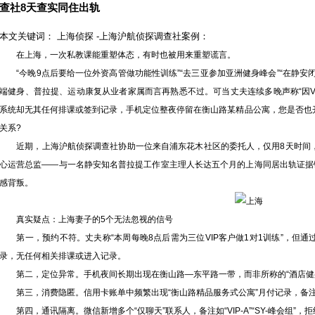
查社8天查实同住出轨
本文关键词：
上海侦探 -上海沪航侦探调查社案例：
在上海，一次私教课能重塑体态，有时也被用来重塑谎言。
“今晚9点后要给一位外资高管做功能性训练”“去三亚参加亚洲健身峰会”“在静安
端健身、普拉提、运动康复从业者家属而言再熟悉不过。可当丈夫连续多晚声称“因V
系统却无其任何排课或签到记录，手机定位整夜停留在衡山路某精品公寓，您是否也
关系?
近期，上海沪航侦探调查社协助一位来自浦东花木社区的委托人，仅用8天时间，
心运营总监——与一名静安知名普拉提工作室主理人长达五个月的上海同居出轨证据
感背叛。
真实疑点：上海妻子的5个无法忽视的信号
第一，预约不符。丈夫称“本周每晚8点后需为三位VIP客户做1对1训练”，但
录，无任何相关排课或进入记录。
第二，定位异常。手机夜间长期出现在衡山路—东平路一带，而非所称的“酒店健身
第三，消费隐匿。信用卡账单中频繁出现“衡山路精品服务式公寓”月付记录，备注
第四，通讯隔离。微信新增多个“仅聊天”联系人，备注如“VIP-A”“SY-峰会组”，