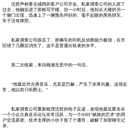
沈哲声称要去城西的客户公司开会。私家调查公司的人跟了
过去，他确实进了那栋写字楼。但一小时后，他却从大楼的另一
个侧门出现，迅速上了一辆预先停好的、毫不起眼的黑色轿车。
车子没有牌照。
私家调查公司跟丢了。那辆车的司机反侦察能力极强，在市
区绕了几圈后消失了。这不是普通出轨者的水平。
第二次线索，来自顾湘无意中的一句话。
“他最近对古典音乐，尤其是巴赫，产生了浓厚兴趣。这很反
常，他以前只听爵士。”
私家调查公司重新梳理沈哲的电子足迹，发现他最近匿名在
一个小众古典音乐论坛非常活跃，与一个ID叫“赋格的艺术”的用
户交流甚密。技术支撑的小伙子熬了个通宵，破解了加密聊天记
录。