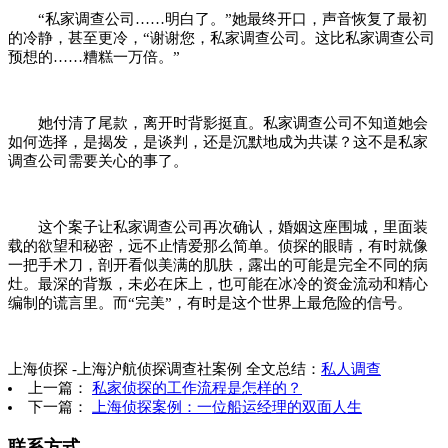
“私家调查公司……明白了。”她最终开口，声音恢复了最初
的冷静，甚至更冷，“谢谢您，私家调查公司。这比私家调查公司
预想的……糟糕一万倍。”
她付清了尾款，离开时背影挺直。私家调查公司不知道她会
如何选择，是揭发，是谈判，还是沉默地成为共谋？这不是私家
调查公司需要关心的事了。
这个案子让私家调查公司再次确认，婚姻这座围城，里面装
载的欲望和秘密，远不止情爱那么简单。侦探的眼睛，有时就像
一把手术刀，剖开看似美满的肌肤，露出的可能是完全不同的病
灶。最深的背叛，未必在床上，也可能在冰冷的资金流动和精心
编制的谎言里。而“完美”，有时是这个世界上最危险的信号。
上海侦探 -上海沪航侦探调查社案例 全文总结：
私人调查
上一篇：
私家侦探的工作流程是怎样的？
下一篇：
上海侦探案例：一位船运经理的双面人生
联系方式