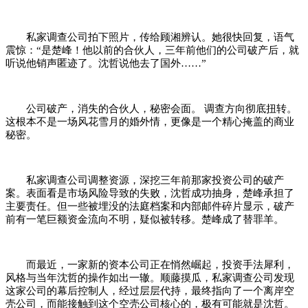
私家调查公司拍下照片，传给顾湘辨认。她很快回复，语气
震惊：“是楚峰！他以前的合伙人，三年前他们的公司破产后，就
听说他销声匿迹了。沈哲说他去了国外……”
公司破产，消失的合伙人，秘密会面。 调查方向彻底扭转。
这根本不是一场风花雪月的婚外情，更像是一个精心掩盖的商业
秘密。
私家调查公司调整资源，深挖三年前那家投资公司的破产
案。表面看是市场风险导致的失败，沈哲成功抽身，楚峰承担了
主要责任。但一些被埋没的法庭档案和内部邮件碎片显示，破产
前有一笔巨额资金流向不明，疑似被转移。楚峰成了替罪羊。
而最近，一家新的资本公司正在悄然崛起，投资手法犀利，
风格与当年沈哲的操作如出一辙。顺藤摸瓜，私家调查公司发现
这家公司的幕后控制人，经过层层代持，最终指向了一个离岸空
壳公司，而能接触到这个空壳公司核心的，极有可能就是沈哲。