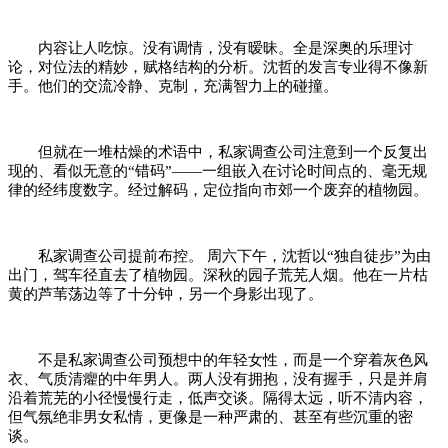
内容让人吃惊。没有调情，没有暧昧。全是深奥的乐理讨
论，对位法的精妙，赋格结构的分析。沈哲的发言专业得不像新
手。他们的交流冷静、克制，充满智力上的碰撞。
但就在一堆枯燥的术语中，私家调查公司注意到一个反复出
现的、看似无意的“错码”——一组嵌入在讨论时间点的、毫无规
律的经纬度数字。经过解码，定位指向市郊一个废弃的植物园。
私家调查公司提前布控。 周六下午，沈哲以“独自徒步”为由
出门，驾车径直去了植物园。深秋的园子荒芜人烟。他在一片枯
黄的芦苇荡边等了十分钟，另一个身影出现了。
不是私家调查公司预想中的年轻女性，而是一个穿着灰色风
衣、气质清癯的中年男人。两人没有拥抱，没有握手，只是并肩
沿着荒芜的小径慢慢行走，低声交谈。隔得太远，听不清内容，
但气氛绝非男女私情，更像是一种严肃的、甚至有些沉重的密
谈。