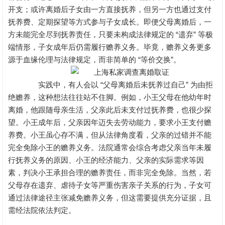
开支；或许离婚后子女由一方直接抚养，但另一方也通过支付
抚养费、定期探望等方式参与子女成长。即便父母离婚后，一
方未能完全尽到抚养责任，只要未构成法律规定的 “遗弃” 等极
端情形，子女成年后仍需履行赡养义务。毕竟，赡养义务更多
源于血缘伦理与法律规定，而非简单的 “等价交换”。
实践中，有人会以 “父母离婚后未抚养过自己” 为由拒
绝赡养，这种想法往往站不住脚。例如，小王父母在他幼年时
离婚，他跟随母亲生活，父亲此后未支付过抚养费，也很少探
望。小王成年后，父亲因年迈失去劳动能力，要求小王支付赡
养费。小王虽心存不满，但从法律角度看，父亲的过错并不能
完全免除小王的赡养义务。法院通常会综合考虑父亲当年未履
行抚养义务的原因、小王的经济能力、父亲的实际需求等因
素，判决小王承担合理的赡养责任，而非完全免除。当然，若
父母存在遗弃、虐待子女等严重伤害亲子关系的行为，子女可
通过法律途径主张减免赡养义务，但这需要提供充分证据，且
需经法院依法判定。