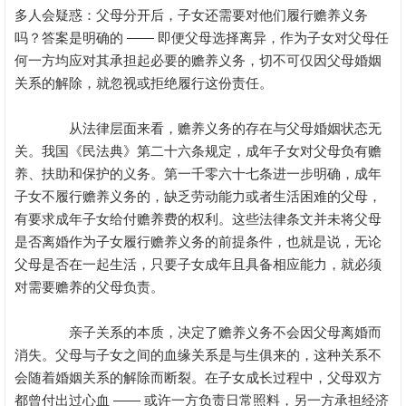
多人会疑惑：父母分开后，子女还需要对他们履行赡养义务
吗？答案是明确的 —— 即便父母选择离异，作为子女对父母任
何一方均应对其承担起必要的赡养义务，切不可仅因父母婚姻
关系的解除，就忽视或拒绝履行这份责任。
从法律层面来看，赡养义务的存在与父母婚姻状态无
关。我国《民法典》第二十六条规定，成年子女对父母负有赡
养、扶助和保护的义务。第一千零六十七条进一步明确，成年
子女不履行赡养义务的，缺乏劳动能力或者生活困难的父母，
有要求成年子女给付赡养费的权利。这些法律条文并未将父母
是否离婚作为子女履行赡养义务的前提条件，也就是说，无论
父母是否在一起生活，只要子女成年且具备相应能力，就必须
对需要赡养的父母负责。
亲子关系的本质，决定了赡养义务不会因父母离婚而
消失。父母与子女之间的血缘关系是与生俱来的，这种关系不
会随着婚姻关系的解除而断裂。在子女成长过程中，父母双方
都曾付出过心血 —— 或许一方负责日常照料，另一方承担经济