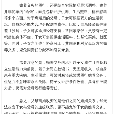
赡养义务的履行，还需结合实际情况灵活调整。赡养
并非简单的 “给钱”，而是包括经济供养、生活照料、精神慰藉
等多个方面。对于离婚后的父母，子女可根据双方的生活状
况、自身经济能力合理分配赡养责任。比如，母亲经济条件较
差且独居，子女可多承担经济支持，常回家陪伴；父亲有一定
积蓄但身体不便，子女可多提供生活照料，如帮忙买菜、就医
等。同时，子女之间也可协商分工，共同承担对父母双方的赡
养义务，避免因责任分配不均引发矛盾。
需要注意的是，赡养义务的承担以子女成年且具备独
立生活能力为前提。若子女尚在校读书、无固定收入，或自身
患有重大疾病、生活困难，可暂时减轻或暂缓履行赡养义务，
但这并不意味着永久免除。待子女经济条件改善、具备相应能
力后，仍需对父母履行赡养责任。
总之，父母离婚改变的是他们之间的婚姻关系，却无
法改变子女与父母的血缘联系，更不能免除子女的赡养义务。
作为子女，应正视这份法律与伦理赋予的责任，无论父母是否