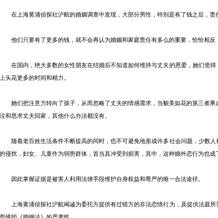
在上海黄浦侦探社沪航的婚姻调查中发现，大部分男性，特别是有了钱之后，责
他们只要有了更多的钱，就不会再认为婚姻和家庭责任有多么的重要，恰恰相反，
在国内，绝大多数的女性朋友在结婚后不知道如何维持与丈夫的恩爱，她们觉得，
上头花更多的时间和精力。
她们把注意力转向了孩子，从而忽略了丈夫的情感需求，当貌美如花的第三者乘虚
泣和恳求丈夫回家，其他什么办法都没有。
随着老百姓生活条件不断提高的同时，也不可避免地形成许多社会问题，少数人社
的侵扰，妇女、儿童作为弱势群体，首当其冲受到损害，其中，这种婚外恋行为也成
因此掌握证据是被害人利用法律手段维护自身权益和尊严的唯一合法途径。
上海黄浦侦探社沪航竭诚为委托方提供有过错方的非法恋情行为，及提供法庭所需
而维护《婚姻法》的严肃性。