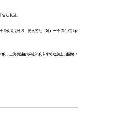
子合法权益。
情或者是外遇，要么还他（她）一个清白打消你
航，上海黄浦侦探社沪航专家将助您走出困境！