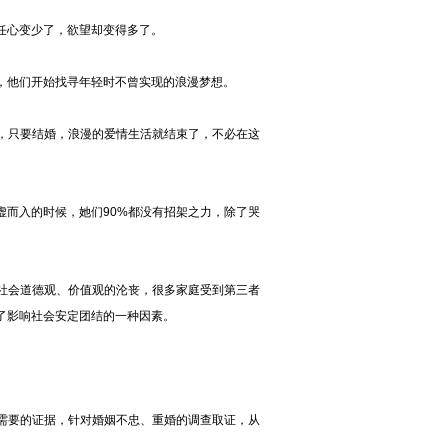
任心变少了，欲望却变得多了。
他们开始找寻年轻时不曾实现的浪漫梦想。
只要结婚，浪漫的爱情生活就结束了，不必在这
而入的时候，她们90%都没有招架之力，除了哭
会道德观、价值观的沦丧，很多家庭受到第三者
了影响社会安定团结的一种因素。
要的证据，针对婚姻不忠、重婚的调查取证，从